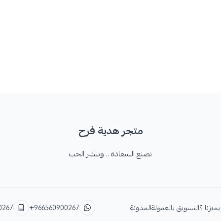
متجر هدية فرح
نصنع السعادة .. وننشر الحب
يميزنا ؟
التسويق بالعمولة
المدونة
+966560900267
0267