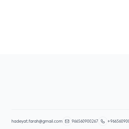
hadeyat.farah@gmail.com
966560900267
+96656090