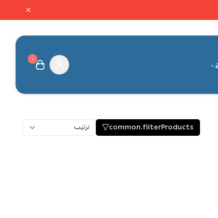
٠
ة
common.filterProducts