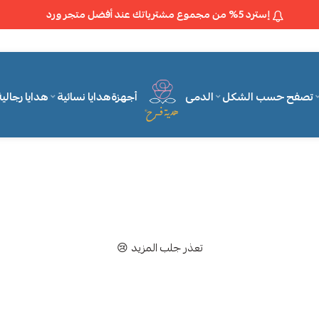
إسترد 5% من مجموع مشترياتك عند أفضل متجر ورد
تصفح حسب الشكل
الدمى
أجهزة
هدايا نسائية
هدايا رجالي
متجر هدية فرح
تعذر جلب المزيد 😢