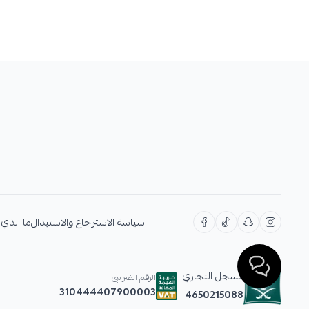
سياسة الاسترجاع والاستبدال
ما الذي 
السجل التجاري
الرقم الضريبي
310444407900003
4650215088