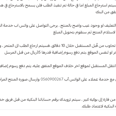
حقق من البنك
لتغليف او وجود عيب واضح بالمنتج ، يرجى التواصل على واتس اب خدمة ال
لاستلام المنتج ثم سنقوم بتحويل المبلغ
-في حال تم خروج الطلب للتوصيل ، ولا يوجد تجاوب من قّبل المستقبل خلال 10 دقائق
لموقع ،يتم دفع رسوم إضافية قدرها 35ريال من قبل المرسل
مستقبل لموقع اخر خلاف الموقع المتفق عليه، يتم دفع رسوم إضافيه 35 ريال من قبل المر
صل مع خدمة عملاء على الواتس أب
0560900267
وارسال صوره المنتج المراد
و من فازة إلى بوكيه كبير ، سيتم تزويدك برقم حساباتنا البنكيه من قبل فريق 
لبنكيه لاعتماد طلبك.