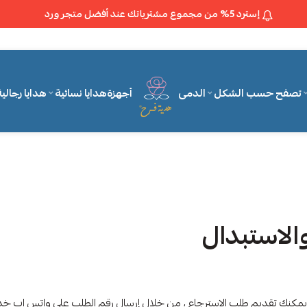
إسترد 5% من مجموع مشترياتك عند أفضل متجر ورد
تصفح حسب الشكل
الدمى
أجهزة
هدايا نسائية
هدايا رجالي
متجر هدية فرح
الاستبدال