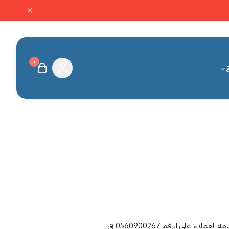
٠
ة
- في حال رغبتك بإسترجاع المبلغ لطلب جديد يمكنك تقديم طلب الاسترجاع ، من خلال إرسال رقم الطلب على واتس اب خدمة العملاء على الرقم 0560900267 في