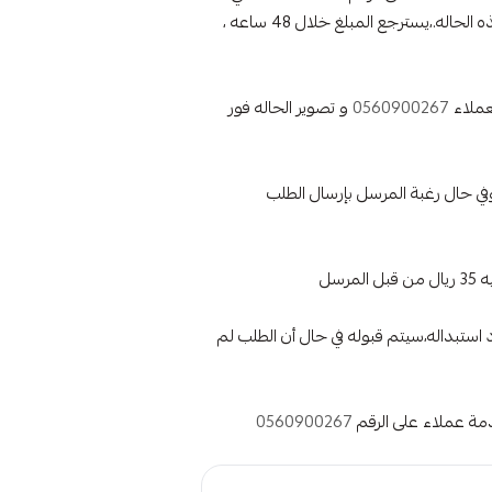
حالة التأكد بأنه لم يتم تنفيذ الطلب حتى الان سيتم استرجاع المبلغ اما في حالة تم تنفيذ الطلب فلن يسمح بالاسترجاع في هذه الحاله.،يسترجع المبلغ خلال 48 ساعه ،
عملاء
0560900267
و تصوير الحاله فور
 ،فسيتم ارجاع الطلب الى المتجر ، وفي حال رغبة المرسل بإرسال الطلب
سل
 استبداله،سيتم قبوله في حال أن الطلب لم
خدمة عملاء على الرقم
0560900267