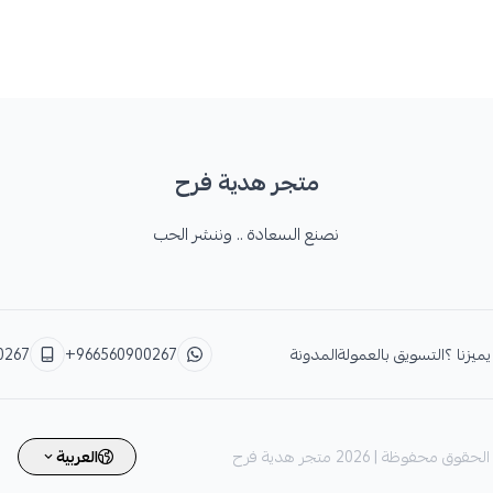
متجر هدية فرح
نصنع السعادة .. وننشر الحب
يميزنا ؟
التسويق بالعمولة
المدونة
+966560900267
0267
الحقوق محفوظة | 2026
متجر هدية فرح
العربية