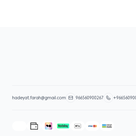
hadeyat.farah@gmail.com
966560900267
+96656090