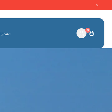
0
هدايا 