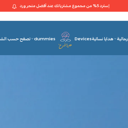
إسترد 5% من مجموع مشترياتك عند أفضل متجر ورد
تصفح حسب الش
dummies
Devices
هدايا نسائية
رجالية
Happy gift shop