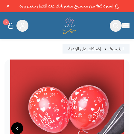
إسترد 5% من مجموع مشترياتك عند أفضل متجر ورد
٠
متجر هدية فرح
الرئيسية
إضافات على الهدية