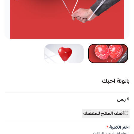
بالونة احبك
٩ ر.س
أضف المنتج للمفضلة
اختر الكمية
*
الرجاء اختيار عدد البلالين