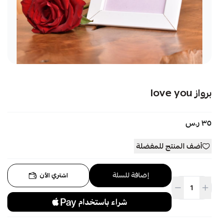
برواز love you
٣٥ ر.س
أضف المنتج للمفضلة
إضافة للسلة
اشتري الآن