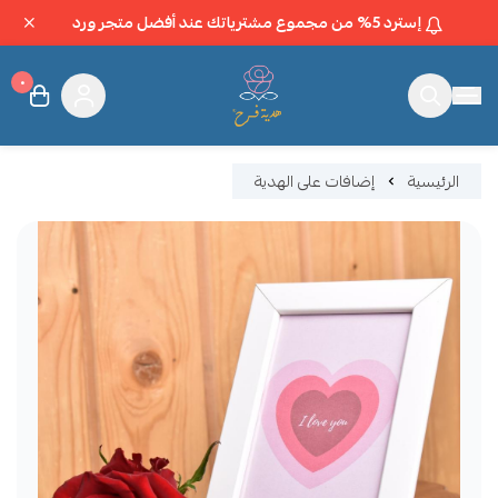
إسترد 5% من مجموع مشترياتك عند أفضل متجر ورد
٠
متجر هدية فرح
الرئيسية
إضافات على الهدية