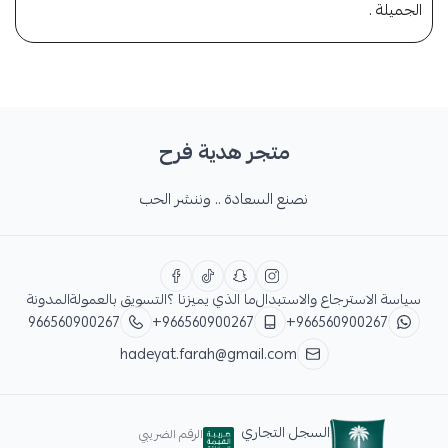
الجميلة .
متجر هدية فرح
نصنع السعادة .. وننشر الحب
سياسة الاسترجاع والاستبدال
ما الذي يميزنا ؟
التسويق بالعمولة
المدونة
966560900267
+966560900267
+966560900267
hadeyat.farah@gmail.com
السجل التجاري
الرقم الضريبي